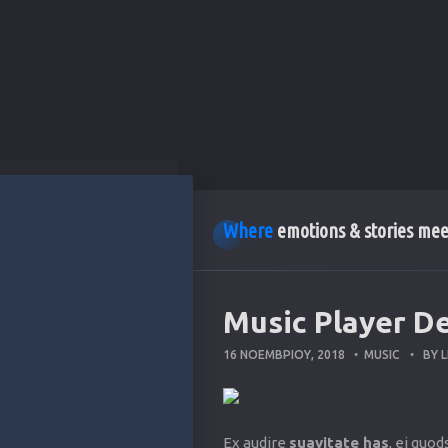
Where
emotions & stories meet
Music Player D
16 ΝΟΕΜΒΡΊΟΥ, 2018
MUSIC
BY
L
Ex audire
suavitate has
, ei quod