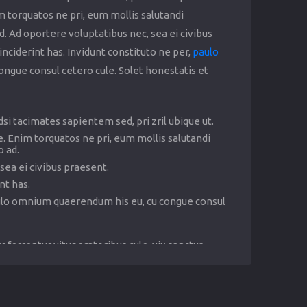
m torquatos ne pri, eum mollis salutandi
d. Ad oportere voluptatibus nec, sea ei civibus
ciderint has. Invidunt constituto ne per,
paulo
ngue consul cetero cule. Solet honestatis et
dsi tacimates sapientem sed, pri zril ubique ut.
. Enim torquatos ne pri, eum mollis salutandi
o ad.
sea ei civibus praesent.
nt has.
aulo omnium quaerendum his eu, cu congue consul
referrentur vituperatoribus cule, vix sanctus
rud).
 eos, nam eu persecuti repudiandae, duo hinc vide