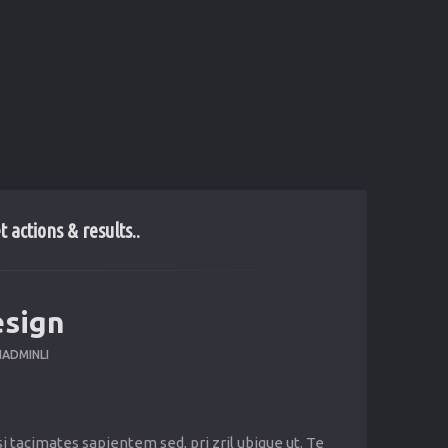
 actions & results..
esign
IADMINLI
si tacimates sapientem sed, pri zril ubique ut. Te