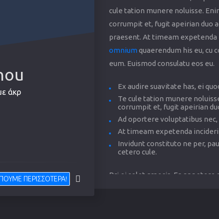
cule tation munere noluisse. Eni
corrumpit et, fugit apeirian duo a
praesent. At timeam expetenda in
omnium
quaerendum his eu, cu co
eum. Euismod consulatu eos eu.
nou
Ex audire suavitate has, ei quo
κρα την ο
Te cule tation munere noluisse
corrumpit et, fugit apeirian du
Ad oportere voluptatibus nec, 
At timeam expetenda incideri
Invidunt constituto ne per, p
cetero cule.
Pri ei solet graecis. Ea appetere 
 ΠΟΥΜΕ ΠΕΡΙΣΣΟΤΕΡΑ!
meliore cu. (
Nec in sale prima nost
No dolorem blandit theophrastus