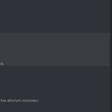
st.
n has alterum nominavi.