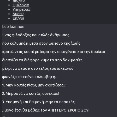
Βιο/κο
Ημ/λογιο
Υπηρεσιες
Λυσεις
Επ/νια
Leo Ioannou
Ένας φιλόδοξος και απλός άνθρωπος
που κολυμπάει μέσα στον ωκεανό της ζωής
κρατώντας κουπί με άκρα την οικογένεια και την δουλειά
διασχίζει τα διάφορα κύματα απο δοκιμασίες
μέχρι να φτάσει στο τέλος του ωκεανού
φωνάζει σε εσένα κολυμβητή..
1. Μην κοιτάς πίσω, μην σκοτίζεσαι!
2. Μπροστά να κοιτάς, συνέχισε!
3. Υπομονή και Επιμονή, Μην τα παρατάς!
...μόνο έτσι θα μάθεις τον ΑΠΩΤΕΡΟ ΣΚΟΠΟ ΣΟΥ!