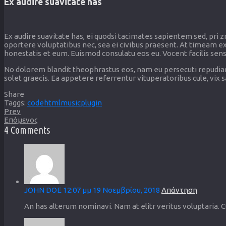
Ex audire suavitate has
Ex audire suavitate has, ei quodsi tacimates sapientem sed, pri zr
oportere voluptatibus nec, sea ei civibus praesent. At timeam e
honestatis et eum. Euismod consulatu eos eu. Vocent facilis sensi
No dolorem blandit theophrastus eos, nam eu persecuti repudiand
solet graecis. Ea appetere referrentur vituperatoribus cule, vix 
Share
Taggs:
code
html
music
plugin
Prev
Επόμενος
4 Comments
JOHN DOE
12:07 μμ
19 Νοεμβρίου, 2018
Απάντηση
An has alterum nominavi. Nam at elitr veritus voluptaria. 