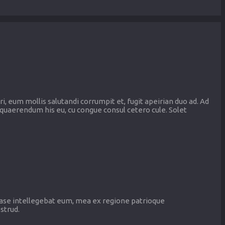
i, eum mollis salutandi corrumpit et, fugit apeirian duo ad. Ad
quaerendum his eu, cu congue consul cetero cule. Solet
 case intellegebat eum, mea ex regione patrioque
strud.