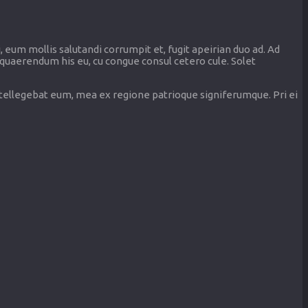
, eum mollis salutandi corrumpit et, fugit apeirian duo ad. Ad
 quaerendum his eu, cu congue consul cetero cule. Solet
ntellegebat eum, mea ex regione patrioque signiferumque. Pri ei