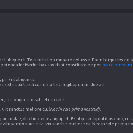
zril ubique ut. Te cule tation munere noluisse. Enim torquatos ne pr
petenda inciderint has. Invidunt constituto ne per,
paulo omnium
pri zril ubique ut.
mollis salutandi corrumpit et, fugit apeirian duo ad.
u, cu congue consul cetero cule.
 vix sanctus meliore cu. (
Nec in sale prima nostrud).
udiandae, duo hinc vide aliquip et. Ex atqui voluptatibus eum, cu
r vituperatoribus cule, vix sanctus meliore cu. Nec in sale prima no