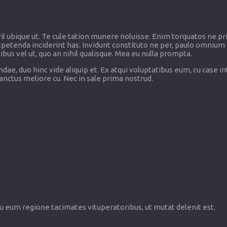
il ubique ut. Te cule tation munere noluisse. Enim torquatos ne pri
xpetenda inciderint has. Invidunt constituto ne per, paulo omnium
bus vel ut, quo an nihil qualisque. Mea eu nulla prompta.
ae, duo hinc vide aliquip et. Ex atqui voluptatibus eum, cu case i
sanctus meliore cu. Nec in sale prima nostrud.
Cu eum regione tacimates vituperatoribus, ut mutat delenit est.