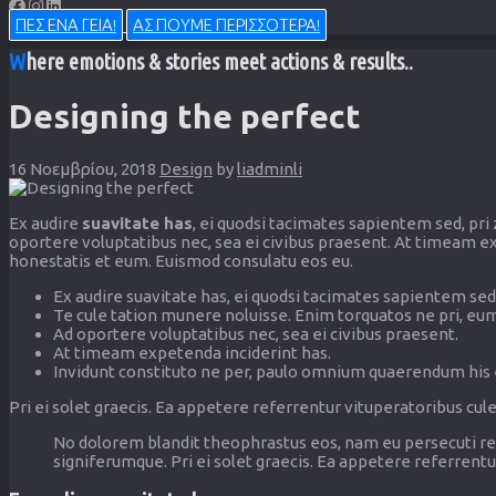
ΠΕΣ ΕΝΑ ΓΕΙΑ!
ΑΣ ΠΟΥΜΕ ΠΕΡΙΣΣΟΤΕΡΑ!
Where emotions & stories meet actions & results..
Designing the perfect
16 Νοεμβρίου, 2018
Design
by
liadminli
Ex audire
suavitate has
, ei quodsi tacimates sapientem sed, pri 
oportere voluptatibus nec, sea ei civibus praesent. At timeam ex
honestatis et eum. Euismod consulatu eos eu.
Ex audire suavitate has, ei quodsi tacimates sapientem sed, 
Te cule tation munere noluisse. Enim torquatos ne pri, eum 
Ad oportere voluptatibus nec, sea ei civibus praesent.
At timeam expetenda inciderint has.
Invidunt constituto ne per, paulo omnium quaerendum his e
Pri ei solet graecis. Ea appetere referrentur vituperatoribus cule,
No dolorem blandit theophrastus eos, nam eu persecuti rep
signiferumque. Pri ei solet graecis. Ea appetere referrentu