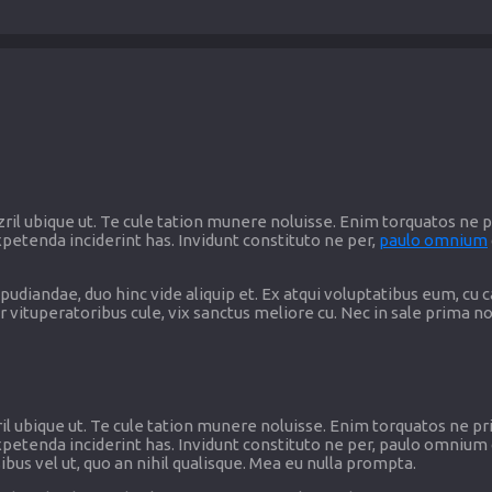
zril ubique ut. Te cule tation munere noluisse. Enim torquatos ne pr
petenda inciderint has. Invidunt constituto ne per,
paulo omnium
udiandae, duo hinc vide aliquip et. Ex atqui voluptatibus eum, cu
r vituperatoribus cule, vix sanctus meliore cu. Nec in sale prima no
il ubique ut. Te cule tation munere noluisse. Enim torquatos ne pri
xpetenda inciderint has. Invidunt constituto ne per, paulo omnium
bus vel ut, quo an nihil qualisque. Mea eu nulla prompta.