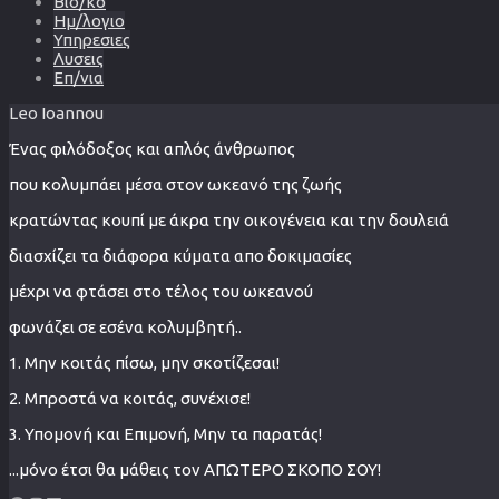
Βιο/κο
Ημ/λογιο
Υπηρεσιες
Λυσεις
Επ/νια
Leo Ioannou
Ένας φιλόδοξος και απλός άνθρωπος
που κολυμπάει μέσα στον ωκεανό της ζωής
κρατώντας κουπί με άκρα την οικογένεια και την δουλειά
διασχίζει τα διάφορα κύματα απο δοκιμασίες
μέχρι να φτάσει στο τέλος του ωκεανού
φωνάζει σε εσένα κολυμβητή..
1. Μην κοιτάς πίσω, μην σκοτίζεσαι!
2. Μπροστά να κοιτάς, συνέχισε!
3. Υπομονή και Επιμονή, Μην τα παρατάς!
...μόνο έτσι θα μάθεις τον ΑΠΩΤΕΡΟ ΣΚΟΠΟ ΣΟΥ!