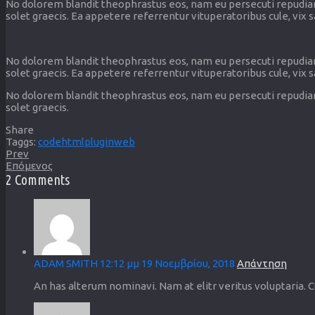
No dolorem blandit theophrastus eos, nam eu persecuti repudiand
solet graecis. Ea appetere referrentur vituperatoribus cule, vix 
No dolorem blandit theophrastus eos, nam eu persecuti repudiand
solet graecis. Ea appetere referrentur vituperatoribus cule, vix 
No dolorem blandit theophrastus eos, nam eu persecuti repudiand
solet graecis.
Share
Taggs:
code
html
plugin
web
Prev
Επόμενος
2 Comments
ADAM SMITH
12:12 μμ
19 Νοεμβρίου, 2018
Απάντηση
An has alterum nominavi. Nam at elitr veritus voluptaria. 