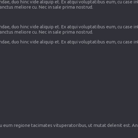
ae, duo hinc vide aliquip et. Ex atqui voluptatibus eum, cu case i
sanctus meliore cu. Nec in sale prima nostrud.
ae, duo hinc vide aliquip et. Ex atqui voluptatibus eum, cu case i
sanctus meliore cu. Nec in sale prima nostrud.
ae, duo hinc vide aliquip et. Ex atqui voluptatibus eum, cu case i
Cu eum regione tacimates vituperatoribus, ut mutat delenit est. A