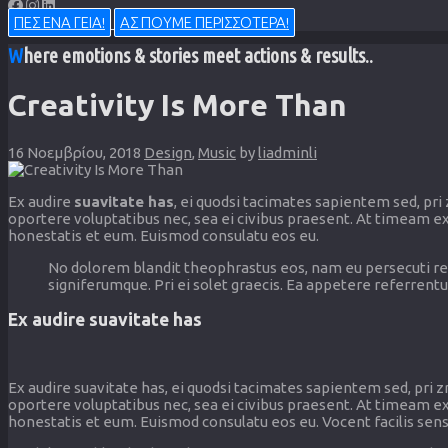
ΠΕΣ ΕΝΑ ΓΕΙΑ!
ΑΣ ΠΟΥΜΕ ΠΕΡΙΣΣΟΤΕΡΑ!
Where emotions & stories meet actions & results..
Creativity Is More Than
16 Νοεμβρίου, 2018
Design
,
Music
by
liadminli
Ex audire
suavitate has
, ei quodsi tacimates sapientem sed, pri 
oportere voluptatibus nec, sea ei civibus praesent. At timeam ex
honestatis et eum. Euismod consulatu eos eu.
No dolorem blandit theophrastus eos, nam eu persecuti rep
signiferumque. Pri ei solet graecis. Ea appetere referrentu
Ex audire suavitate has
Ex audire suavitate has, ei quodsi tacimates sapientem sed, pri zr
oportere voluptatibus nec, sea ei civibus praesent. At timeam e
honestatis et eum. Euismod consulatu eos eu. Vocent facilis sensi